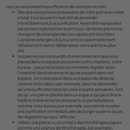
Les cas nécessitant la purification de votre pierre sont :
Dès que vous prenez possession de votre pierre ou votre
cristal, il est souvent impératif de procéder
immédiatement à sa purification. Ayant été manipulées
par plusieurs personnes avant vous, certaines pierres se
chargent des énergies de ceux qui les ont touchées.
Certaines énergies d’autrui sont occasionnellement
néfastes et il faut en débarrasser votre pierre au plus
vite.
Les pierres ou cristaux dits d’environnement que vous
placez dans un espace personnel (votre chambre, votre
bureau…) peut nécessiter un entretien régulier selon
l’intensité des événements qui se passent dans cet
espace. Un cristal placé dans un espace de détente
comme votre séjour par exemple, peut ne demander
qu’une purification tous les unes à quatre semaines. Tant
dis qu’une pierre placée dans un espace qui peut être le
théâtre d’événements stressants ou perturbateurs
comme votre bureau par exemple, pourrait nécessiter
une purification immédiate afin de purger la pierre du pic
de négativité qui a pu l’affecter.
Utiliser une pierre ou un cristal à des fins thérapeutiques
comme une séance de lithothérapie, par exemple,