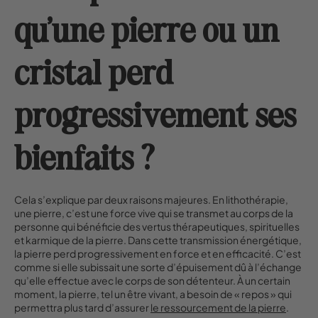
qu’une pierre ou un
cristal perd
progressivement ses
bienfaits ?
Cela s’explique par deux raisons majeures. En lithothérapie,
une pierre, c’est une force vive qui se transmet au corps de la
personne qui bénéficie des vertus thérapeutiques, spirituelles
et karmique de la pierre. Dans cette transmission énergétique,
la pierre perd progressivement en force et en efficacité. C’est
comme si elle subissait une sorte d’épuisement dû à l’échange
qu’elle effectue avec le corps de son détenteur. À un certain
moment, la pierre, tel un être vivant, a besoin de « repos » qui
permettra plus tard d’assurer
le ressourcement de la pierre
.