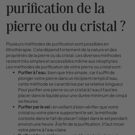
purification de la
pierre ou du cristal ?
Plusieurs méthodes de purification sont possibles en
lithothérapie. Cela dépend fortement de la nature et des
propriétés de la pierre ou du cristal. Les diverses méthodes
restent très simples et accessibles même aux néophytes.
Les méthodes de purification de votre pierre ou cristal sont :
Purifier à l’eau :
bien que très simple, car il suffit de
plonger votre pierre dans un récipient rempli d’eau,
cette méthode se caractérise par sa relative longueur.
Pour purifier une pierre ou un cristal à l’eau il faut les
placer dans le liquide pour une durée minimum de cinq à
six heures.
Purifier par le sel :
en veillant à bien vérifier que votre
cristal ou votre pierre supportent le sel, la méthode
consiste dans le fait de placer l’objet dans le sel pendant
environ une heure. À la fin de la purification, il faut rincer
votre pierre à l’eau claire.