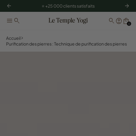
arrow_back
arrow_forward
⭐️ +25 000 clients satisfaits
menu
search
search
account_circle
local_mall
0
Accueil
Purification des pierres : Technique de purification des pierres