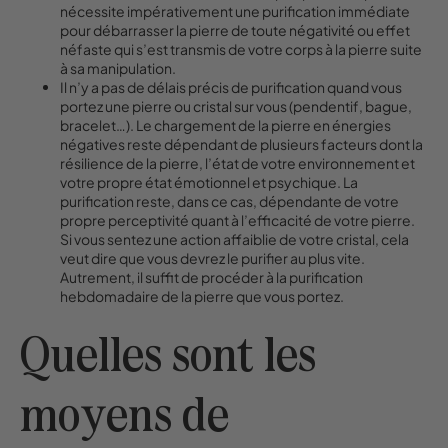
nécessite impérativement une purification immédiate
pour débarrasser la pierre de toute négativité ou effet
néfaste qui s’est transmis de votre corps à la pierre suite
à sa manipulation.
Il n’y a pas de délais précis de purification quand vous
portez une pierre ou cristal sur vous (pendentif, bague,
bracelet…). Le chargement de la pierre en énergies
négatives reste dépendant de plusieurs facteurs dont la
résilience de la pierre, l’état de votre environnement et
votre propre état émotionnel et psychique. La
purification reste, dans ce cas, dépendante de votre
propre perceptivité quant à l’efficacité de votre pierre.
Si vous sentez une action affaiblie de votre cristal, cela
veut dire que vous devrez le purifier au plus vite.
Autrement, il suffit de procéder à la purification
hebdomadaire de la pierre que vous portez.
Quelles sont les
moyens de