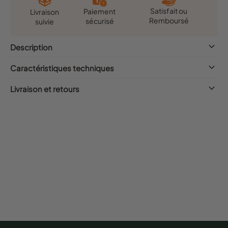
Satisfait ou
Paiement
Livraison
Remboursé
sécurisé
suivie
keyboard_arrow_down
Description
keyboard_arrow_down
Caractéristiques techniques
keyboard_arrow_down
Livraison et retours