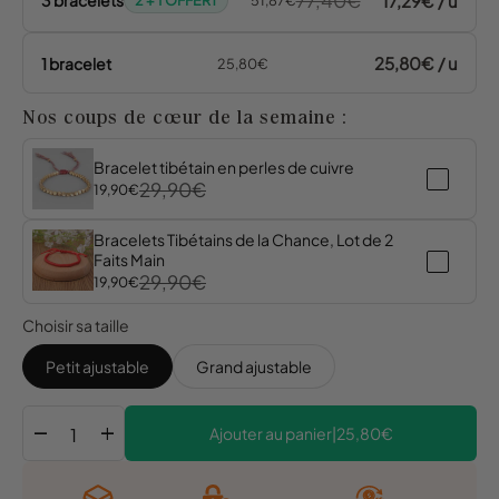
77,40€
17,29€ / u
3 bracelets
2 + 1 OFFERT
51,87€
25,80€ / u
1 bracelet
25,80€
Nos coups de cœur de la semaine :
Bracelet tibétain en perles de cuivre
29,90€
19,90€
Bracelets Tibétains de la Chance, Lot de 2
Faits Main
29,90€
19,90€
Choisir sa taille
Petit ajustable
Grand ajustable
remove
add
Ajouter au panier
|
25,80€