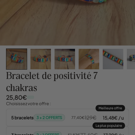
Bracelet de positivité 7
chakras
25,80€
Choisissez votre offre :
Meilleure offre
129€
15,48€ / u
5 bracelets
3 + 2 OFFERTS
77,40€
La plus populaire