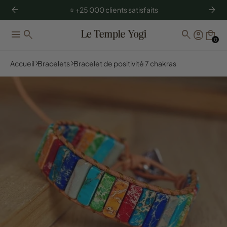
arrow_back
arrow_forward
⭐️ +25 000 clients satisfaits
menu
search
search
account_circle
local_mall
0
Accueil
Bracelets
Bracelet de positivité 7 chakras