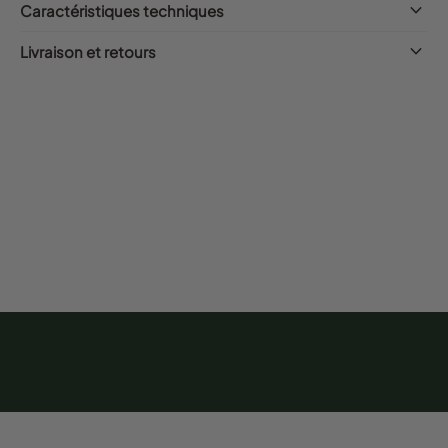
keyboard_arrow_down
Caractéristiques techniques
keyboard_arrow_down
Livraison et retours