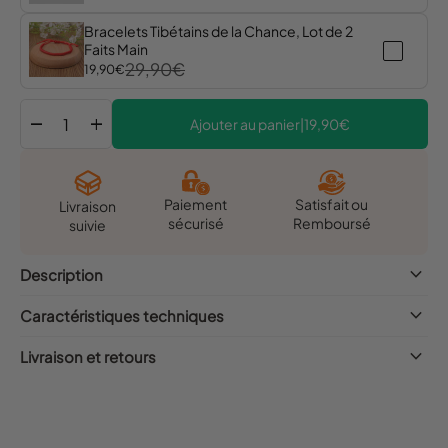
Bracelets Tibétains de la Chance, Lot de 2
Faits Main
29,90€
19,90€
remove
add
Ajouter au panier
|
19,90€
Satisfait ou
Paiement
Livraison
Remboursé
sécurisé
suivie
keyboard_arrow_down
Description
keyboard_arrow_down
Caractéristiques techniques
keyboard_arrow_down
Livraison et retours