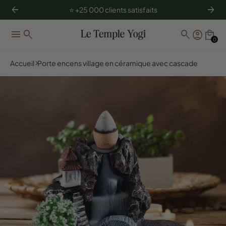
arrow_back
arrow_forward
⭐️ +25 000 clients satisfaits
menu
search
search
account_circle
local_mall
0
Accueil
Porte encens village en céramique avec cascade