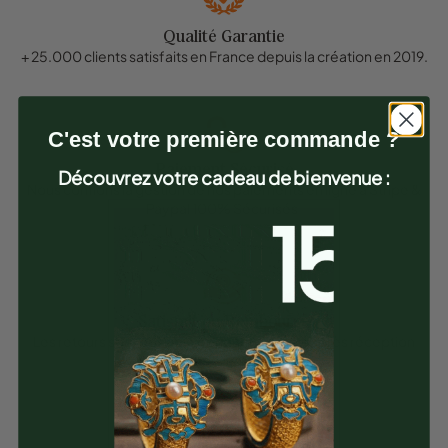
Qualité Garantie
+ 25.000 clients satisfaits en France depuis la création en 2019.
C'est votre première commande ?
Paiement Sécurisé
Découvrez votre cadeau de bienvenue :
Nous confions la gestion de nos paiements en ligne à Stripe &
Paypal 100% Sécurisés.
Satisfait ou Remboursé
Les retours sont possible pendant 30 jours après réception
des articles.