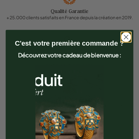
Qualité Garantie
+ 25.000 clients satisfaits en France depuis la création en 2019.
C'est votre première commande ?
Paiement Sécurisé
Découvrez votre cadeau de bienvenue :
Nous confions la gestion de nos paiements en ligne à Stripe &
Paypal 100% Sécurisés.
Satisfait ou Remboursé
Les retours sont possible pendant 30 jours après réception
des articles.