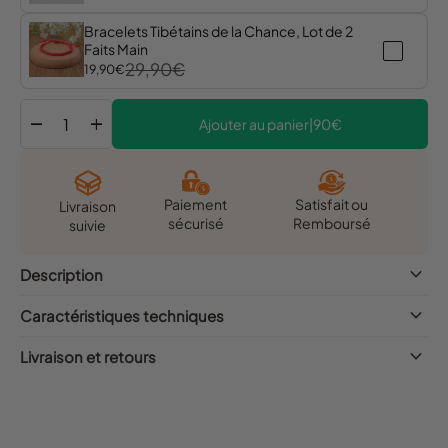
Bracelets Tibétains de la Chance, Lot de 2
Faits Main
29,90€
19,90€
remove
add
Ajouter au panier
|
90€
Satisfait ou
Paiement
Livraison
Remboursé
sécurisé
suivie
keyboard_arrow_down
Description
keyboard_arrow_down
Caractéristiques techniques
keyboard_arrow_down
Livraison et retours