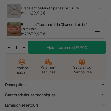
Bracelet tibétain en perles de cuivre
29,90€
19,90€
Bracelets Tibétains de la Chance, Lot de 2
Faits Main
29,90€
19,90€
remove
add
Ajouter au panier
|
29,90€
Satisfait ou
Paiement
Livraison
Remboursé
sécurisé
suivie
keyboard_arrow_down
Description
keyboard_arrow_down
Caractéristiques techniques
keyboard_arrow_down
Livraison et retours