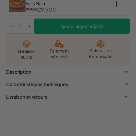
Faits Main
29,90€
19,90€
remove
add
Ajouter au panier
|
33€
Satisfait ou
Paiement
Livraison
Remboursé
sécurisé
suivie
keyboard_arrow_down
Description
keyboard_arrow_down
Caractéristiques techniques
keyboard_arrow_down
Livraison et retours