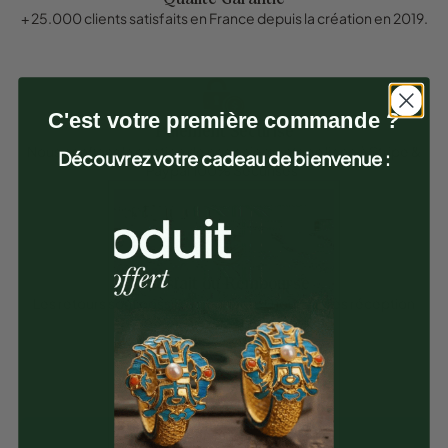
+ 25.000 clients satisfaits en France depuis la création en 2019.
C'est votre première commande ?
Paiement Sécurisé
Nous confions la gestion de nos paiements en ligne à Stripe &
Découvrez votre cadeau de bienvenue :
Paypal 100% Sécurisés.
Satisfait ou Remboursé
Les retours sont possible pendant 30 jours après réception
des articles.