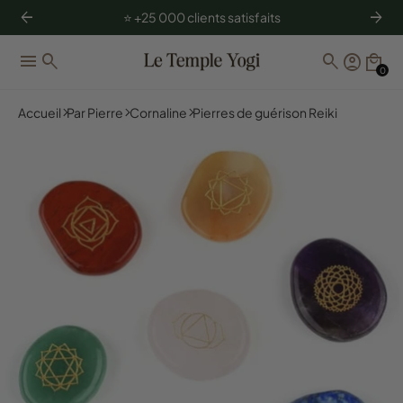
arrow_back
arrow_forward
⭐️ +25 000 clients satisfaits
menu
search
search
account_circle
local_mall
0
Accueil
Par Pierre
Cornaline
Pierres de guérison Reiki