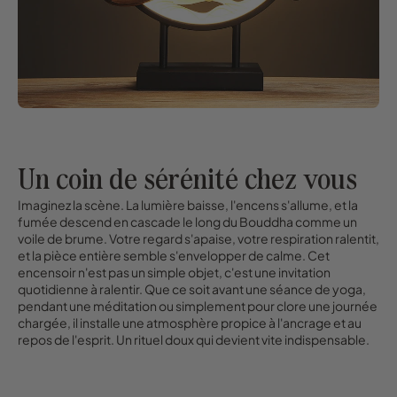
Un coin de sérénité chez vous
Imaginez la scène. La lumière baisse, l'encens s'allume, et la
fumée descend en cascade le long du Bouddha comme un
voile de brume. Votre regard s'apaise, votre respiration ralentit,
et la pièce entière semble s'envelopper de calme. Cet
encensoir n'est pas un simple objet, c'est une invitation
quotidienne à ralentir. Que ce soit avant une séance de yoga,
pendant une méditation ou simplement pour clore une journée
chargée, il installe une atmosphère propice à l'ancrage et au
repos de l'esprit. Un rituel doux qui devient vite indispensable.