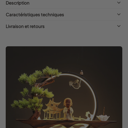
keyboard_arrow_down
Description
keyboard_arrow_down
Caractéristiques techniques
keyboard_arrow_down
Livraison et retours