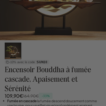
-10% avec le code :
SUN10
Encensoir Bouddha à fumée
cascade, Apaisement et
Sérénité
109,90€
164,90€
-33%
Fumée en cascade
la fumée descend doucement comme
une brume, pour un effet visuel profondément apaisant