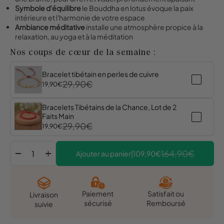
Symbole d'équilibre
le Bouddha en lotus évoque la paix
intérieure et l'harmonie de votre espace
Ambiance méditative
installe une atmosphère propice à la
relaxation, au yoga et à la méditation
Nos coups de cœur de la semaine :
Bracelet tibétain en perles de cuivre
29,90€
19,90€
Bracelets Tibétains de la Chance, Lot de 2
Faits Main
29,90€
19,90€
remove
add
164,90€
Ajouter au panier
|
109,90€
Satisfait ou
Paiement
Livraison
Remboursé
sécurisé
suivie