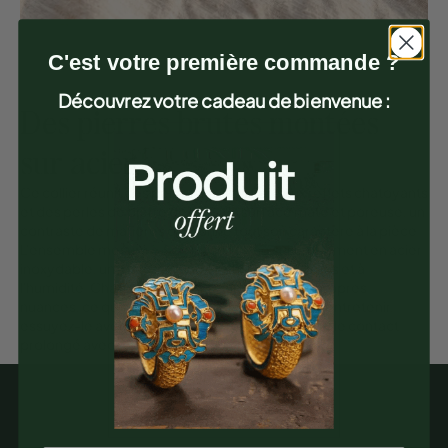
C'est votre première commande ?
Découvrez votre cadeau de bienvenue :
Des pierres brutes montées
sur acier
Ce collier réunit des perles d'œil de tigre aux reflets chatoyants
et des perles de pierre de lave à la surface mate et poreuse, un
contraste de matières qui donne tout son caractère à la pièce.
L'ensemble mesure 53 cm et se ferme sur un élément en acier
inoxydable, un matériau qui résiste bien au temps et à
l'humidité. Chaque pierre naturelle garde ses propres
nuances, ce qui rend votre collier unique. Pour l'entretenir,
essuyez-le avec un chiffon doux et sec, et évitez le contact
prolongé avec l'eau et les parfums.