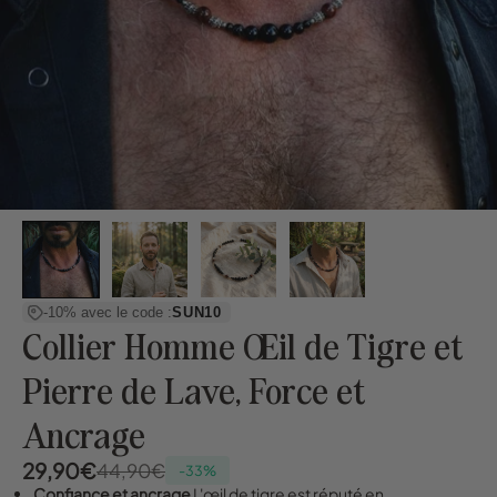
-10% avec le code :
SUN10
Collier Homme Œil de Tigre et
Pierre de Lave, Force et
Ancrage
29,90€
44,90€
-33%
Confiance et ancrage
L'œil de tigre est réputé en