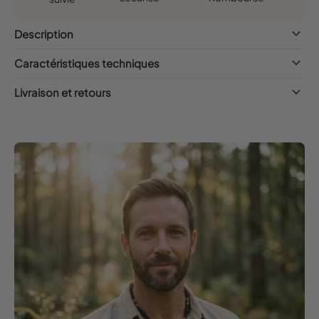
keyboard_arrow_down
Description
keyboard_arrow_down
Caractéristiques techniques
keyboard_arrow_down
Livraison et retours