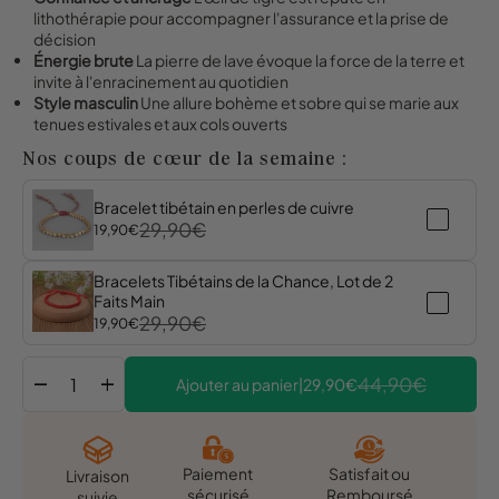
lithothérapie pour accompagner l'assurance et la prise de
décision
Énergie brute
La pierre de lave évoque la force de la terre et
invite à l'enracinement au quotidien
Style masculin
Une allure bohème et sobre qui se marie aux
tenues estivales et aux cols ouverts
Nos coups de cœur de la semaine :
Bracelet tibétain en perles de cuivre
29,90€
19,90€
Bracelets Tibétains de la Chance, Lot de 2
Faits Main
29,90€
19,90€
remove
add
44,90€
Ajouter au panier
|
29,90€
Satisfait ou
Paiement
Livraison
Remboursé
sécurisé
suivie