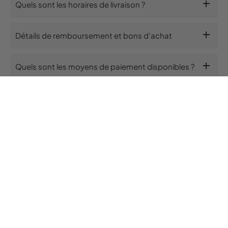
add
Quels sont les horaires de livraison ?
add
Détails de remboursement et bons d'achat
add
Quels sont les moyens de paiement disponibles ?
10%
On t'offre 10%