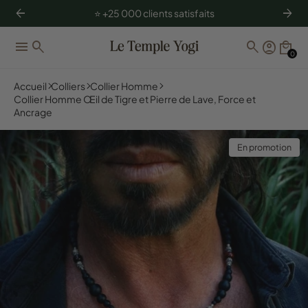
arrow_back
arrow_forward
⭐️ +25 000 clients satisfaits
menu
search
search
account_circle
local_mall
0
Accueil
Colliers
Collier Homme
Collier Homme Œil de Tigre et Pierre de Lave, Force et
Ancrage
En promotion