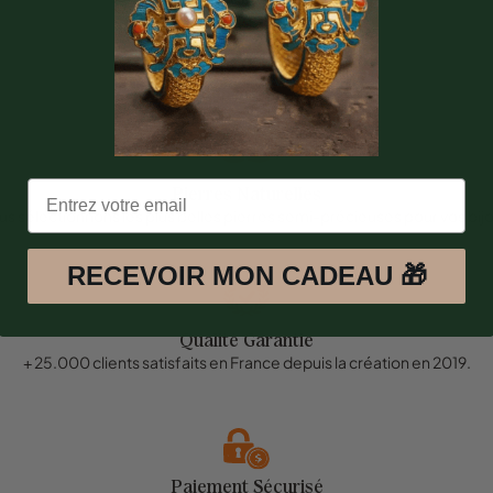
Pierres Naturelles
s sélectionnons les plus belles pierres semi-précieuses pour vos bij
RECEVOIR MON CADEAU 🎁
Qualité Garantie
+ 25.000 clients satisfaits en France depuis la création en 2019.
Paiement Sécurisé