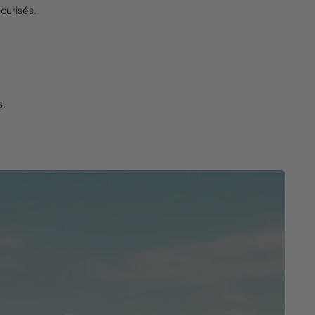
curisés.
s.