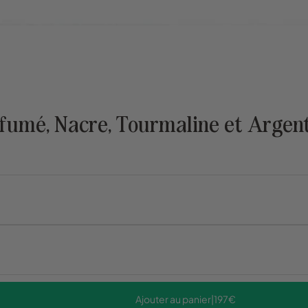
 fumé, Nacre, Tourmaline et Argen
Ajouter au panier
|
197€