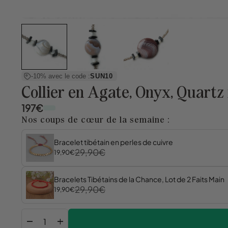
-10% avec le code :
SUN10
Collier en Agate, Onyx, Quartz
197€
Nos coups de cœur de la semaine :
Bracelet tibétain en perles de cuivre
29,90€
19,90€
Bracelets Tibétains de la Chance, Lot de 2 Faits Main
29,90€
19,90€
remove
add