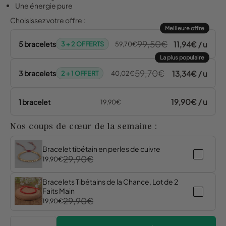
Une énergie pure
Choisissez votre offre :
Meilleure offre
99,50€
11,94€ / u
5 bracelets
3 + 2 OFFERTS
59,70€
La plus populaire
59,70€
13,34€ / u
3 bracelets
2 + 1 OFFERT
40,02€
19,90€ / u
1 bracelet
19,90€
Nos coups de cœur de la semaine :
Bracelet tibétain en perles de cuivre
29,90€
19,90€
Bracelets Tibétains de la Chance, Lot de 2
Faits Main
29,90€
19,90€