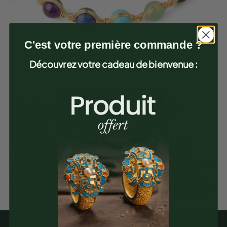
C'est votre première commande ?
Découvrez votre cadeau de bienvenue :
Un Accessoire qui Parle à
l'Âme
Au-delà de son apparence, le bracelet 7 chakras fin avec
pierres naturelles rondes est une invitation à explorer la
profondeur de votre être spirituel. Il représente une connexion
terre-à-ciel, un pont entre le matériel et le spirituel. Chaque
fois que vous le portez, vous vous engagez dans un voyage
vers une meilleure compréhension de votre propre énergie et
comment elle résonne avec l'univers.