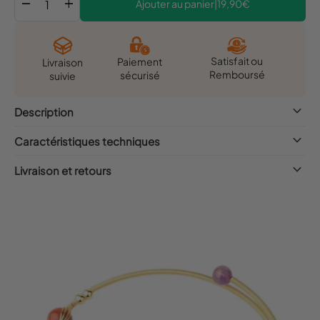
remove
add
Ajouter au panier
|
19,90€
Satisfait ou
Paiement
Livraison
Remboursé
sécurisé
suivie
keyboard_arrow_down
Description
keyboard_arrow_down
Caractéristiques techniques
keyboard_arrow_down
Livraison et retours