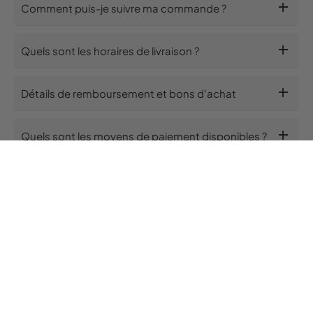
add
Comment puis-je suivre ma commande ?
add
Quels sont les horaires de livraison ?
add
Détails de remboursement et bons d'achat
add
Quels sont les moyens de paiement disponibles ?