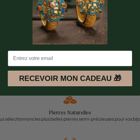
RECEVOIR MON CADEAU 🎁
Pierres Naturelles
s sélectionnons les plus belles pierres semi-précieuses pour vos bij