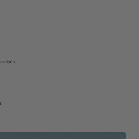
curisés.
s.