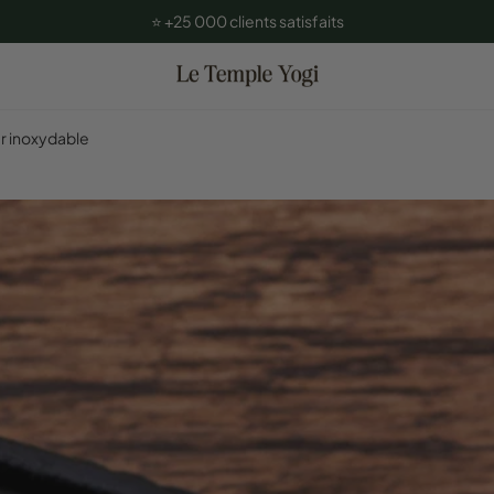
fferte dès 60€ d'achat
er inoxydable