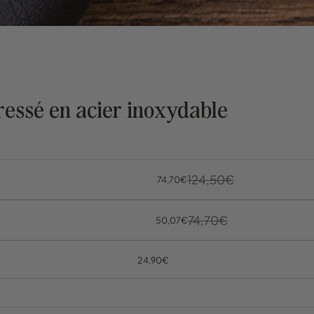
ressé en acier inoxydable
124,50€
74,70€
74,70€
50,07€
24,90€