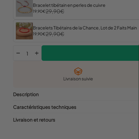
Bracelet tibétain en perles de cuivre
29,90€
19,90€
Bracelets Tibétains de la Chance, Lot de 2 Faits Main
29,90€
19,90€
remove
add
Livraison suivie
Description
Caractéristiques techniques
Livraison et retours