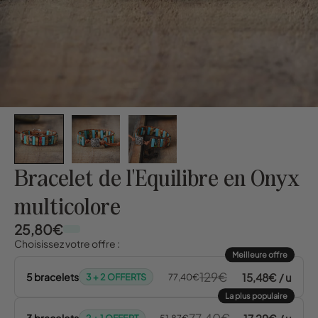
Bracelet de l'Equilibre en Onyx
multicolore
25,80€
Choisissez votre offre :
Meilleure offre
129€
15,48€ / u
5 bracelets
3 + 2 OFFERTS
77,40€
La plus populaire