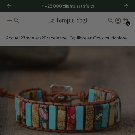
arrow_back
arrow_forward
⭐️ +25 000 clients satisfaits
menu
search
search
account_circle
local_mall
0
Accueil
Bracelets
Bracelet de l'Equilibre en Onyx multicolore