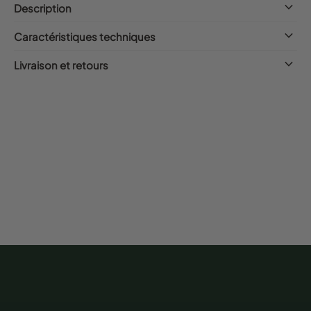
keyboard_arrow_down
Description
keyboard_arrow_down
Caractéristiques techniques
keyboard_arrow_down
Livraison et retours