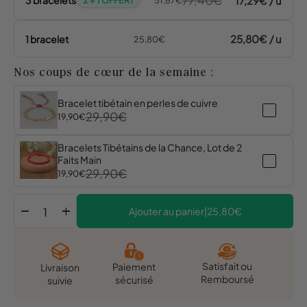
77,40€
17,29€ / u
3 bracelets
2 + 1 OFFERT
51,87€
25,80€ / u
1 bracelet
25,80€
Nos coups de cœur de la semaine :
Bracelet tibétain en perles de cuivre
29,90€
19,90€
Bracelets Tibétains de la Chance, Lot de 2
Faits Main
29,90€
19,90€
remove
add
Ajouter au panier
|
25,80€
Satisfait ou
Paiement
Livraison
Remboursé
sécurisé
suivie