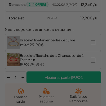
59,70€
13,34€ / u
3 bracelets
2 + 1 OFFERT
40,02€
19,90€ / u
1 bracelet
19,90€
Nos coups de cœur de la semaine :
Bracelet tibétain en perles de cuivre
29,90€
19,90€
Bracelets Tibétains de la Chance, Lot de 2
Faits Main
29,90€
19,90€
remove
add
Ajouter au panier
|
19,90€
Satisfait ou
Paiement
Livraison
Remboursé
sécurisé
suivie