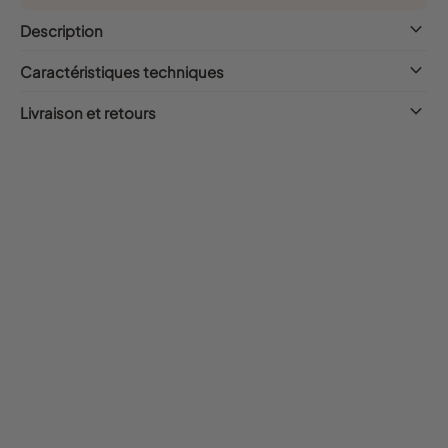
keyboard_arrow_down
Description
keyboard_arrow_down
Caractéristiques techniques
keyboard_arrow_down
Livraison et retours