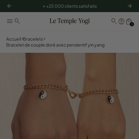
arrow_back
arrow_forward
⭐️ +25 000 clients satisfaits
menu
search
search
account_circle
local_mall
0
Accueil
Bracelets
Bracelet de couple doré avec pendentif yin yang