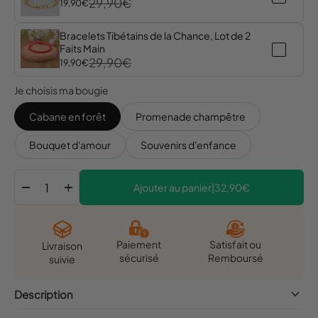
29,90€
19,90€
Bracelets Tibétains de la Chance, Lot de 2
Faits Main
29,90€
19,90€
Je choisis ma bougie
Cabane en forêt
Promenade champêtre
Bouquet d'amour
Souvenirs d'enfance
remove
add
Ajouter au panier
|
32,90€
Satisfait ou
Paiement
Livraison
Remboursé
sécurisé
suivie
keyboard_arrow_down
Description