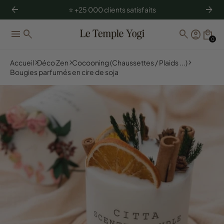
arrow_back
arrow_forward
⭐️ +25 000 clients satisfaits
menu
search
search
account_circle
local_mall
0
Accueil
Déco Zen
Cocooning (Chaussettes / Plaids ...)
Bougies parfumés en cire de soja