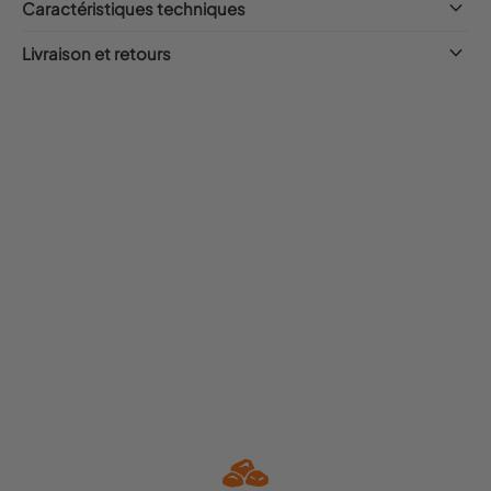
keyboard_arrow_down
Caractéristiques techniques
keyboard_arrow_down
Livraison et retours