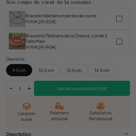
Nos coups de cœur de la semaine :
Bracelet tibétain en perles de cuivre
29,90€
19,90€
Bracelets Tibétains de la Chance, Lot de 2
Faits Main
29,90€
19,90€
Diamètre
9.5 cm
10.5 cm
12.5 cm
14.5 cm
remove
add
Ajouter au panier
|
64,90€
Satisfait ou
Paiement
Livraison
Remboursé
sécurisé
suivie
keyboard_arrow_down
Description