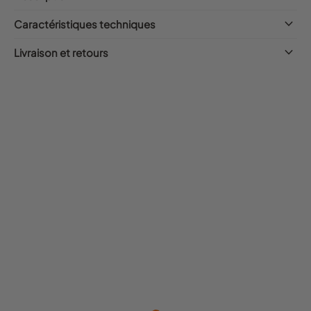
keyboard_arrow_down
Caractéristiques techniques
keyboard_arrow_down
Livraison et retours