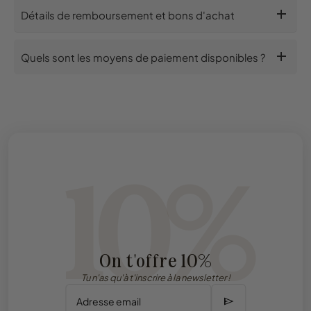
add
Détails de remboursement et bons d'achat
add
Quels sont les moyens de paiement disponibles ?
10%
On t'offre 10%
Tu n'as qu'à t'inscrire à la newsletter !
send
Adresse email