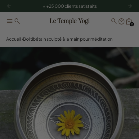
arrow_back
arrow_forward
⭐️ +25 000 clients satisfaits
menu
search
search
account_circle
local_mall
0
Accueil
Bol tibétain sculpté à la main pour méditation