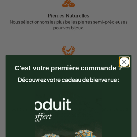
Pierres Naturelles
Nous sélectionnons les plus belles pierres semi-précieuses
pour vos bijoux.
Qualité Garantie
C'est votre première commande ?
+ 25.000 clients satisfaits en France depuis la création en 2019.
Découvrez votre cadeau de bienvenue :
Paiement Sécurisé
Nous confions la gestion de nos paiements en ligne à Stripe &
Paypal 100% Sécurisés.