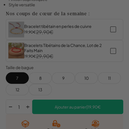
Style versatile
Nos coups de cœur de la semaine :
Bracelet tibétain en perles de cuivre
29,90€
19,90€
Bracelets Tibétains de la Chance, Lot de 2
Faits Main
29,90€
19,90€
Taille de bague
7
8
9
10
11
12
13
remove
add
Ajouter au panier
|
19,90€