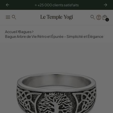
arrow_back
arrow_forward
⭐️ +25 000 clients satisfaits
menu
search
search
account_circle
local_mall
0
Accueil
Bagues
Bague Arbre de Vie Rétro et Épurée – Simplicité et Élégance