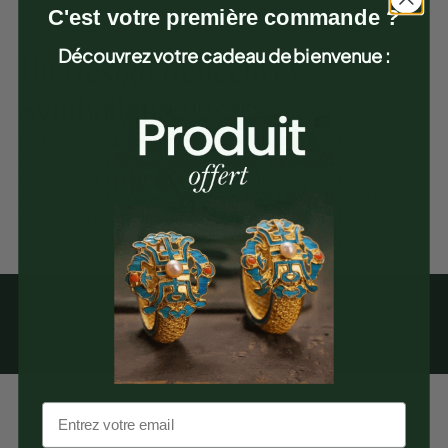
C'est votre première commande ?
Découvrez votre cadeau de bienvenue :
Un Design Réfléchi et
Symbolique
L'Arbre de Vie est un symbole puissant dans de nombreuses
cultures, représentant la connexion entre toutes les formes de
création. Sur cette bague, il est présenté dans un style rétro,
avec des détails épurés qui captent l'essence du motif sans
surcharger le design. Cette approche minimaliste attire
l'attention sur la symbolique de la pièce tout en maintenant une
esthétique élégante et accessible.