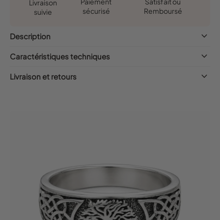
Satisfait ou
Paiement
Livraison
Remboursé
sécurisé
suivie
keyboard_arrow_down
Description
keyboard_arrow_down
Caractéristiques techniques
keyboard_arrow_down
Livraison et retours