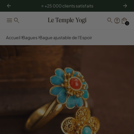
arrow_back
arrow_forward
⭐️ +25 000 clients satisfaits
menu
search
search
account_circle
local_mall
0
Accueil
Bagues
Bague ajustable de l'Espoir