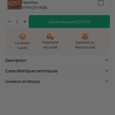
Faits Main
29,90€
19,90€
remove
add
Ajouter au panier
|
22,90€
Satisfait ou
Paiement
Livraison
Remboursé
sécurisé
suivie
keyboard_arrow_down
Description
keyboard_arrow_down
Caractéristiques techniques
keyboard_arrow_down
Livraison et retours